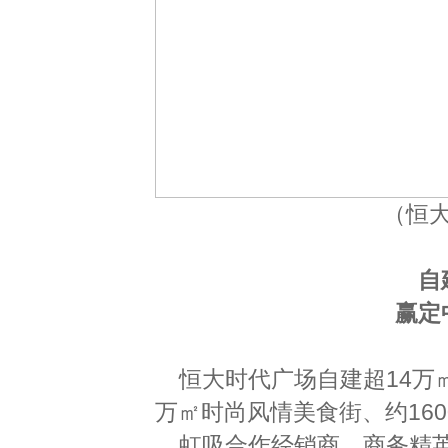
（恒
自
赢定
恒大时代广场自建超14万
万㎡时尚风情美食街、约16
虹吸合作经销商、商务精