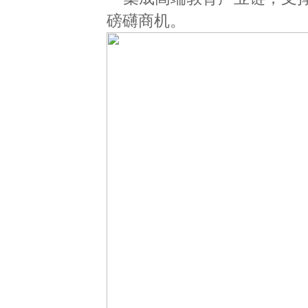
磅礴商机。