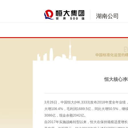
湖南公司
恒大核心净
3月26日，中国恒大(HK.3333)发布2018年度全年
大增106.4%，毛利润1689.5亿，同比大增50.5%
3086亿，现金余额2042亿。
自2017年实施战略转型以来，恒大在保持规模适度增