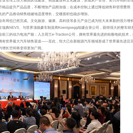
企业管理上恒大狠抓队伍建设、制度建设和文化建设，形成从严管理、奖罚分明的管
节精品提升产品品质，不断增加产品附加值；在成本控制上通过降低销售和管理费用
比的产品推动销售稳健地适度增长，交楼面积也稳步增加。
业布局也已然完成。文化旅游、健康、高科技等多元产业已成为恒大未来新的强力增
典NEVS、与世界顶级豪车制造商Koenigsegg组建合资公司，获得强大的整车研
三的动力电池产能；入主荷兰e-Traction公司，拥有世界最先进的轮毂电机技术，
拥有世界最大汽车销售渠道——至此，恒大已在新能源汽车领域形成了世界最先进且
的增长空间将变得更加广阔。