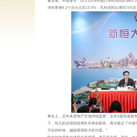
量发展。年报显示，恒大2018年核心净利润同比增93.3%至
净利率增4.2个百分点至15.5%；毛利润同比增50.5%至1
事实上，近年来房地产市场持续盘整，去年A股和港股
下，恒大的业绩持续增长并再创新高，再次验证了许家印
不好的时候，越能展现恒大的功底。”