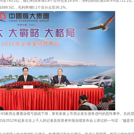
783.2亿，核心利润率增3.8个百分点至16.8%；净利润同比增106.4%至722.1亿
689.5亿，毛利率增0.1个百分点至36.2%。
有43家房企遭遇业绩亏损或下滑，更有多家上市房企发生债务违约的恶性事件。在此
自2012年起多次在上千人的记者及投资者年报业绩发布会上讲过的一句话：“越是市